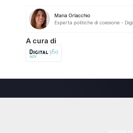
Maria Orlacchio
Esperta politiche di coesione - Di
A cura di
società s