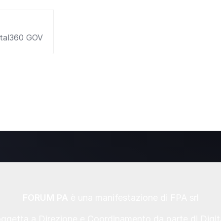
gital360 GOV
FORUM PA
è una manifestazione di FPA srl
oggetta a Direzione e Coordinamento da parte di Digi