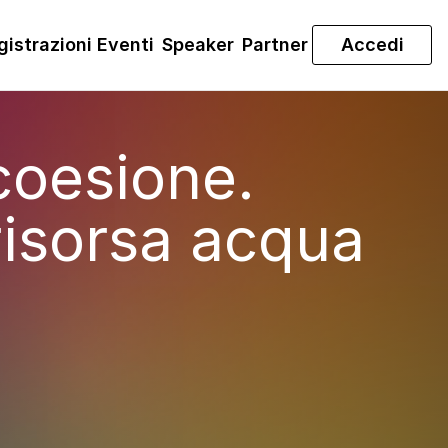
gistrazioni Eventi
Speaker
Partner
Accedi
 coesione.
 risorsa acqua