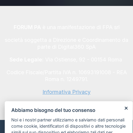
FORUM PA
è una manifestazione di FPA srl
società soggetta a Direzione e Coordinamento da
parte di Digital360 SpA
Sede Legale:
Via Ostiense, 92 - 00154 Roma
Codice Fiscale/Partita IVA n. 10693191008 - REA
Roma n. 1249791.
Informativa Privacy
Abbiamo bisogno del tuo consenso
Noi e i nostri partner utilizziamo e salviamo dati personali
come cookie, identificatori di dispositivi o altre tecnologie
Informativa sui Cookie e preferenze
simili sul suo dispositivo ed elaboriamo tali dati per