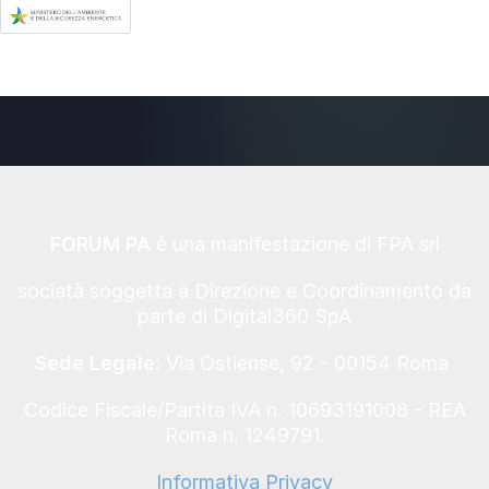
FORUM PA
è una manifestazione di FPA srl
società soggetta a Direzione e Coordinamento da
parte di Digital360 SpA
Sede Legale:
Via Ostiense, 92 - 00154 Roma
Codice Fiscale/Partita IVA n. 10693191008 - REA
Roma n. 1249791.
Informativa Privacy