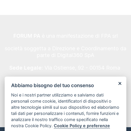
FORUM PA
è una manifestazione di FPA srl
società soggetta a Direzione e Coordinamento da
parte di Digital360 SpA
Sede Legale:
Via Ostiense, 92 - 00154 Roma
Codice Fiscale/Partita IVA n. 10693191008 - REA
Abbiamo bisogno del tuo consenso
Roma n. 1249791.
Noi e i nostri partner utilizziamo e salviamo dati
Informativa Privacy
personali come cookie, identificatori di dispositivi o
altre tecnologie simili sul suo dispositivo ed elaboriamo
tali dati per personalizzare i contenuti, fornire funzioni e
analizzare il nostro traffico come specificato nella
nostra Cookie Policy.
Cookie Policy e preferenze