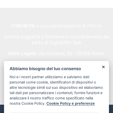
FORUM PA
è una manifestazione di FPA srl
società soggetta a Direzione e Coordinamento da
parte di Digital360 SpA
Sede Legale:
Via Ostiense, 92 - 00154 Roma
Codice Fiscale/Partita IVA n. 10693191008 - REA
Abbiamo bisogno del tuo consenso
Roma n. 1249791.
Noi e i nostri partner utilizziamo e salviamo dati
Informativa Privacy
personali come cookie, identificatori di dispositivi o
altre tecnologie simili sul suo dispositivo ed elaboriamo
tali dati per personalizzare i contenuti, fornire funzioni e
analizzare il nostro traffico come specificato nella
nostra Cookie Policy.
Cookie Policy e preferenze