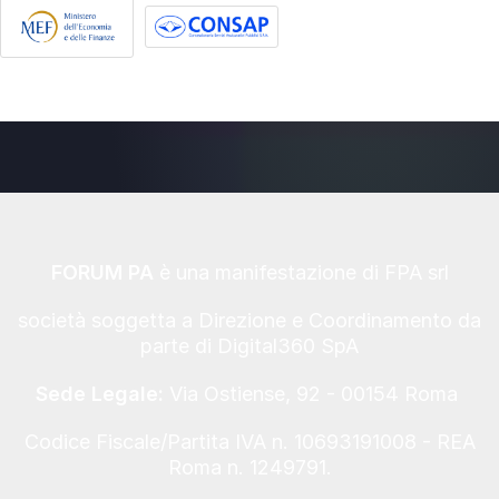
FORUM PA
è una manifestazione di FPA srl
società soggetta a Direzione e Coordinamento da
parte di Digital360 SpA
Sede Legale:
Via Ostiense, 92 - 00154 Roma
Codice Fiscale/Partita IVA n. 10693191008 - REA
Roma n. 1249791.