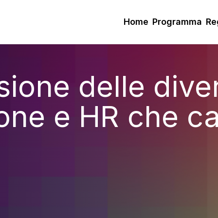
Home
Programma
Re
sione delle diver
one e HR che c