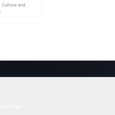
 Culture and
a
tal360 SpA