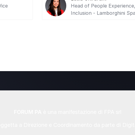
Vice
Head of People Experience,
Inclusion - Lamborghini Sp
FORUM PA
è una manifestazione di FPA srl
oggetta a Direzione e Coordinamento da parte di Digi