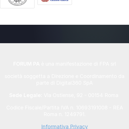
FORUM PA
è una manifestazione di FPA srl
società soggetta a Direzione e Coordinamento da
parte di Digital360 SpA
Sede Legale:
Via Ostiense, 92 - 00154 Roma
Codice Fiscale/Partita IVA n. 10693191008 - REA
Roma n. 1249791.
Informativa Privacy