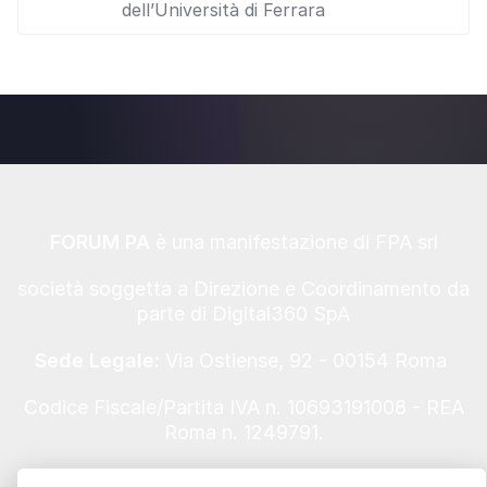
dell’Università di Ferrara
FORUM PA
è una manifestazione di FPA srl
società soggetta a Direzione e Coordinamento da
parte di Digital360 SpA
Sede Legale:
Via Ostiense, 92 - 00154 Roma
Codice Fiscale/Partita IVA n. 10693191008 - REA
Roma n. 1249791.
Informativa Privacy