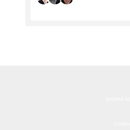
società s
Codice