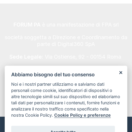
FORUM PA
è una manifestazione di FPA srl
società soggetta a Direzione e Coordinamento da
parte di Digital360 SpA
Sede Legale:
Via Ostiense, 92 - 00154 Roma
Codice Fiscale/Partita IVA n. 10693191008 - REA
Abbiamo bisogno del tuo consenso
Roma n. 1249791.
Noi e i nostri partner utilizziamo e salviamo dati
Informativa Privacy
personali come cookie, identificatori di dispositivi o
altre tecnologie simili sul suo dispositivo ed elaboriamo
tali dati per personalizzare i contenuti, fornire funzioni e
analizzare il nostro traffico come specificato nella
nostra Cookie Policy.
Cookie Policy e preferenze
Informativa sui Cookie e preferenze