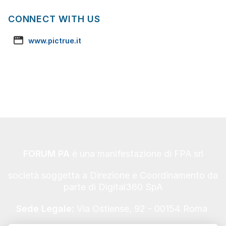
CONNECT WITH US
www.pictrue.it
FORUM PA
è una manifestazione di FPA srl
società soggetta a Direzione e Coordinamento da
parte di Digital360 SpA
Sede Legale:
Via Ostiense, 92 - 00154 Roma