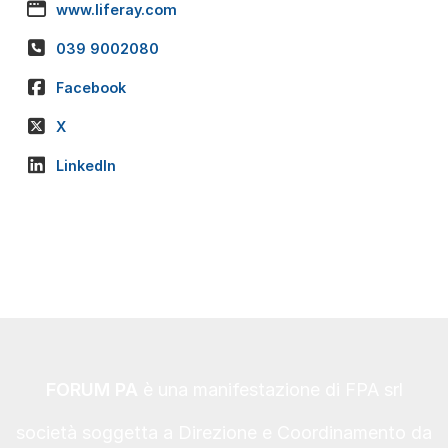
www.liferay.com
039 9002080
Facebook
X
LinkedIn
FORUM PA
è una manifestazione di FPA srl
società soggetta a Direzione e Coordinamento da