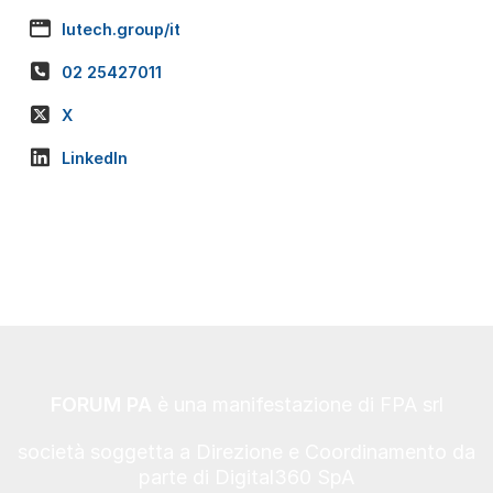
lutech.group/it
02 25427011
X
LinkedIn
FORUM PA
è una manifestazione di FPA srl
società soggetta a Direzione e Coordinamento da
parte di Digital360 SpA