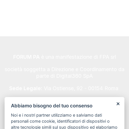
FORUM PA
è una manifestazione di FPA srl
società soggetta a Direzione e Coordinamento da
parte di Digital360 SpA
Sede Legale:
Via Ostiense, 92 - 00154 Roma
Codice Fiscale/Partita IVA n. 10693191008 - REA
Abbiamo bisogno del tuo consenso
Roma n. 1249791.
Noi e i nostri partner utilizziamo e salviamo dati
Informativa Privacy
personali come cookie, identificatori di dispositivi o
altre tecnologie simili sul suo dispositivo ed elaboriamo