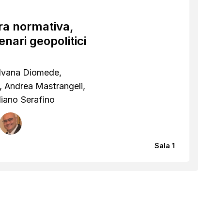
tra normativa,
nari geopolitici
 Ivana Diomede,
, Andrea Mastrangeli,
liano Serafino
Sala 1