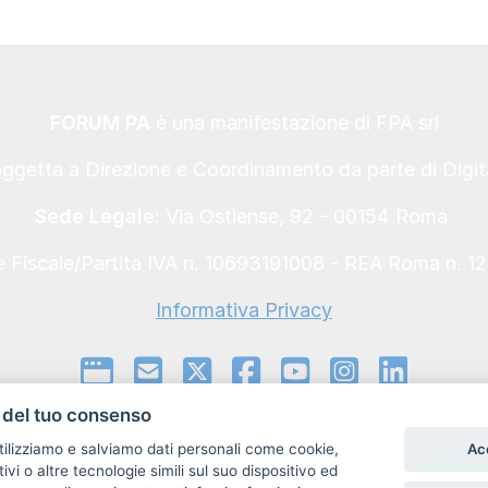
FORUM PA
è una manifestazione di FPA srl
oggetta a Direzione e Coordinamento da parte di Digi
Sede Legale:
Via Ostiense, 92 - 00154 Roma
 Fiscale/Partita IVA n. 10693191008 - REA Roma n. 1
Informativa Privacy
del tuo consenso
Ac
utilizziamo e salviamo dati personali come cookie,
Informativa sui Cookie e preferenze
itivi o altre tecnologie simili sul suo dispositivo ed