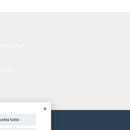
tal360 SpA
249791.
cetta tutto