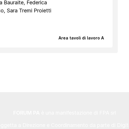
ja Bauraite, Federica
, Sara Tremi Proietti
Area tavoli di lavoro A
FORUM PA
è una manifestazione di FPA srl
oggetta a Direzione e Coordinamento da parte di Digi