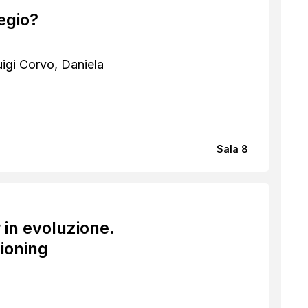
legio?
uigi Corvo, Daniela
Sala 8
 in evoluzione.
sioning